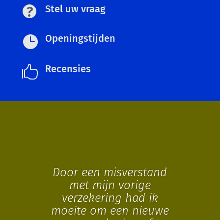
Stel uw vraag
Openingstijden

Recensies

Door een misverstand
met mijn vorige
verzekering had ik
moeite om een nieuwe