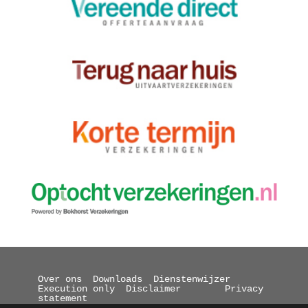
Over ons
Downloads
Dienstenwijzer
Execution only
Disclaimer
Privacy 
statement