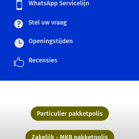
WhatsApp Servicelijn

Stel uw vraag
Openingstijden

Recensies

Particulier pakketpolis
Zakelijk - MKB pakketpolis