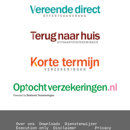
Over ons
Downloads
Dienstenwijzer
Execution only
Disclaimer
Privacy 