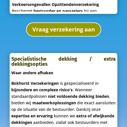
Verkeersongevallen Opzittendenverzekering
Beschermt
bestuurder en passagiers
bij een
verkeersongeval. Deze verzekering keert een
vast
bedrag uit bij overlijden of blijvende invaliditeit
als
Vraag verzekering aan
gevolg van het ongeval.
Specialistische dekking / extra
dekkingsopties
Waar andere afhaken
Bokhorst Verzekeringen
is gespecialiseerd in
bijzondere en complexe risico’s
. Wanneer
standaardpolissen
niet voldoende dekking bieden
,
bieden wij
maatwerkoplossingen
die exact aansluiten
op de situatie van de bestuurder. Dankzij onze
expertise en ervaring
kunnen we
extra of afwijkende
dekkingen
aanbieden, zodat ook bestuurders met