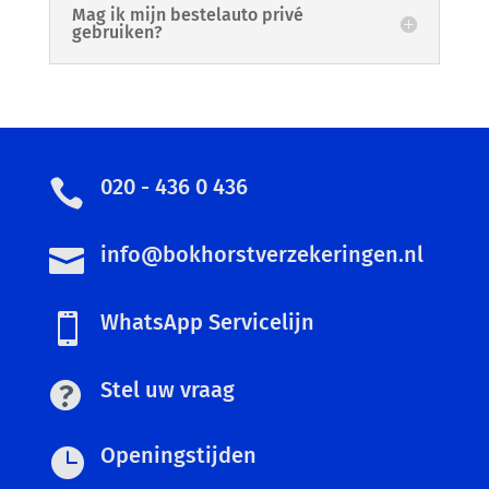
Mag ik mijn bestelauto privé
gebruiken?
020 - 436 0 436

info@bokhorstverzekeringen.nl

WhatsApp Servicelijn

Stel uw vraag
Openingstijden
